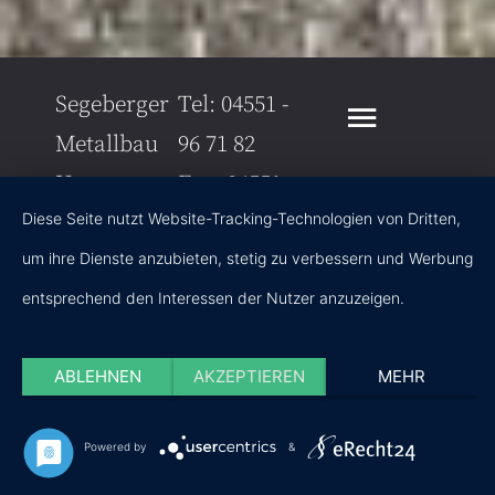
Segeberger
Tel: 04551 -
Metallbau
96 71 82
Uwe
Fax: 04551 -
Diese Seite nutzt Website-Tracking-Technologien von Dritten,
Warzecha
96 71 94
um ihre Dienste anzubieten, stetig zu verbessern und Werbung
Dahlienstrasse
mob: 0170 -
entsprechend den Interessen der Nutzer anzuzeigen.
8
77 60 947
23795 Bad
ABLEHNEN
AKZEPTIEREN
MEHR
Segeberg
Powered by
&