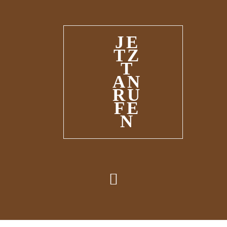
JE
TZ
T
AN
RU
FE
N