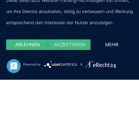
Diese Seite nutzt Website-Tracking-Technologien von Dritten,
Uwe
Fax: 04551 -
um ihre Dienste anzubieten, stetig zu verbessern und Werbung
Warzecha
96 71 94
entsprechend den Interessen der Nutzer anzuzeigen.
Dahlienstrasse
mob: 0170 -
8
77 60 947
ABLEHNEN
AKZEPTIEREN
MEHR
23795 Bad
Powered by
&
Segeberg