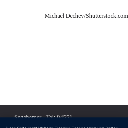
Michael Dechev/Shutterstock.com
Segeberger
Tel: 04551 -
Metallbau
96 71 82