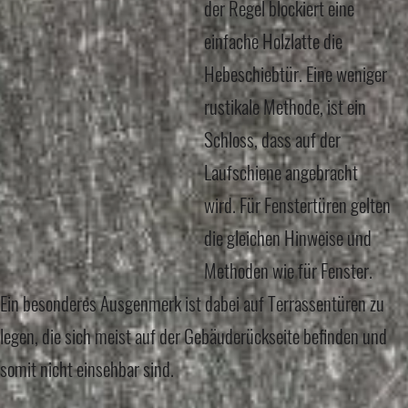
der Regel blockiert eine
einfache Holzlatte die
Hebeschiebtür. Eine weniger
rustikale Methode, ist ein
Schloss, dass auf der
Laufschiene angebracht
wird.
Für Fenstertüren gelten
die gleichen Hinweise und
Methoden wie für Fenster.
Ein besonderes Ausgenmerk ist dabei auf Terrassentüren zu
legen, die sich meist auf der Gebäuderückseite befinden und
somit nicht einsehbar sind.