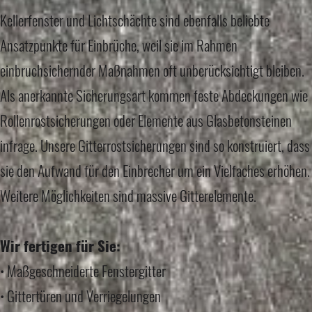
Kellerfenster und Lichtschächte sind ebenfalls beliebte
Ansatzpunkte für Einbrüche, weil sie im Rahmen
einbruchsichernder Maßnahmen oft unberücksichtigt bleiben.
Als anerkannte Sicherungsart kommen feste Abdeckungen wie
Rollenrostsicherungen oder Elemente aus Glasbetonsteinen
infrage. Unsere Gitterrostsicherungen sind so konstruiert, dass
sie den Aufwand für den Einbrecher um ein Vielfaches erhöhen.
Weitere Möglichkeiten sind massive Gitterelemente.
Wir fertigen für Sie:
• Maßgeschneiderte Fenstergitter
• Gittertüren und Verriegelungen