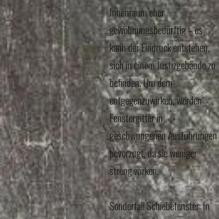
Innenraum eher
gewöhnungsbedürftig – es
kann der Eindruck entstehen,
sich in einem Justizgebäude zu
befinden. Um dem
entgegenzuwirken, werden
Fenstergitter in
geschwungenen Ausführungen
bevorzugt, da sie weniger
streng wirken.
Sonderfall Schiebefenster: In