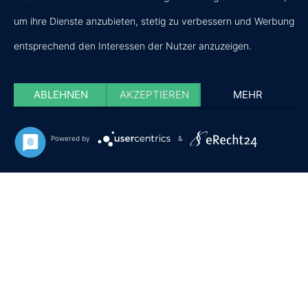
Uwe
Fax: 04551 -
um ihre Dienste anzubieten, stetig zu verbessern und Werbung
Warzecha
96 71 94
entsprechend den Interessen der Nutzer anzuzeigen.
Dahlienstrasse
mob: 0170 -
8
77 60 947
ABLEHNEN
AKZEPTIEREN
MEHR
23795 Bad
Segeberg
Powered by
&