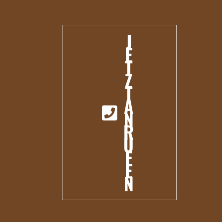
J
E
T
Z
T
A
N
R
U
F
E
N