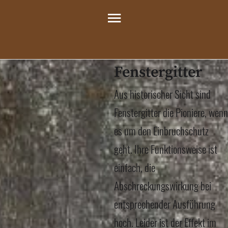
Fenstergitter
Aus historischer Sicht sind
Fenstergitter die Pioniere, wenn
es um den Einbruchschutz
geht. Ihre Funktionsweise ist
einfach, die
Abschreckungswirkung bei
entsprechender Ausführung
hoch. Leider ist der Effekt im