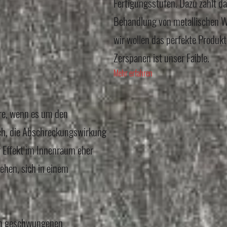
Fertigungsstufen. Dazu zählt da
Behandlung von metallischen We
wir wollen das perfekte Produk
Zerspanen ist unser Faible.
Mehr erfahren
ere, wenn es um den
ach, die Abschreckungswirkung
r Effekt im Innenraum eher
ehen, sich in einem
in geschwungenen