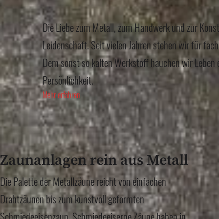
Die Liebe zum Metall, zum Handwerk und zur Konstr
Leidenschaft. Seit vielen Jahren stehen wir für fac
Dem sonst so kalten Werkstoff hauchen wir Leben 
Persönlichkeit.
Mehr erfahren
Zaunanlagen rein aus Metall
Die Palette der Metallzäune reicht von einfachen
Drahtzäunen bis zum kunstvoll geformten
Schmiedeeisenzaun. Schmiedeeiserne Zäune haben in