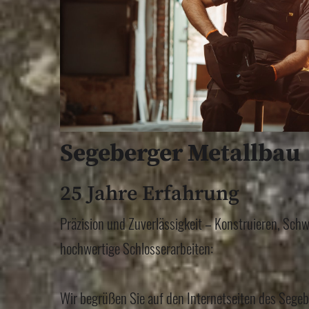
Segeberger Metallbau
25 Jahre Erfahrung
Präzision und Zuverlässigkeit – Konstruieren, Sch
hochwertige Schlosserarbeiten:
Wir begrüßen Sie auf den Internetseiten des Segeb