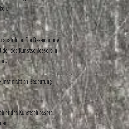
ken.
en ausführte. Die Bezeichnung
der des Kunstschlossers in
nnt.
kunst nicht an Bedeutung
ebiet des Kunstschlossers
men.