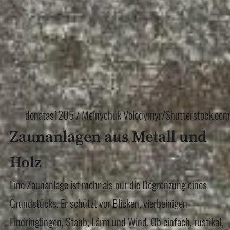
donatas1205 / Melnychuk Volodymyr/Shutterstock.com
Zaunanlagen aus Metall und
Holz
Eine Zaunanlage ist mehr als nur die Begrenzung eines
Grundstücks. Er schützt vor Blicken, vierbeinigen
Eindringlingen, Staub, Lärm und Wind. Ob einfach, rustikal,