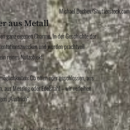
Michael Dechev/Shutterstock.com
r aus Metall
en ganz eigenen Charme. In der Geschichte der
äsentationszwecken und wurden prachtvoll
ein reines Nutzobjekt.
möglichkeiten: Ob offen oder geschlossen, aus
, aus Messing oder Edelstahl – wir verleihen
gen „Anstrich“.