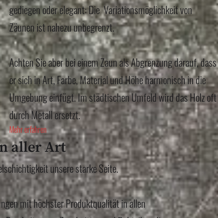
gediegen oder elegant: Die Variationsmöglichkeit von
Zäunen ist nahezu unbegrenzt.
Achten Sie aber bei einem Zaun als Abgrenzung darauf, dass
er sich in Art, Farbe, Material und Höhe harmonisch in die
Umgebung einfügt. Im städtischen Umfeld wird das Holz oft
durch Metall ersetzt.
Mehr erfahren
n aller Art
elschichtigkeit unsere starke Seite.
ungen mit höchster Produktqualität in allen