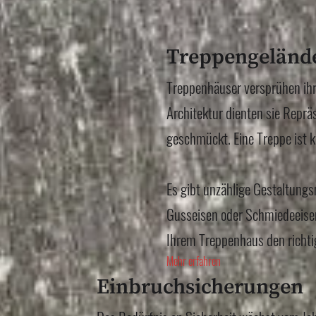
Treppengelände
Treppenhäuser versprühen ihr
Architektur dienten sie Repr
geschmückt. Eine Treppe ist k
Es gibt unzählige Gestaltungs
Gusseisen oder Schmiedeeisen
Ihrem Treppenhaus den richti
Mehr erfahren
Einbruchsicherungen