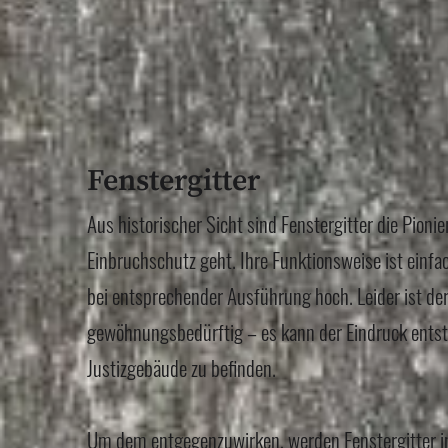
Fenstergitter
Aus historischer Sicht sind Fenstergitter die Pioni
Einbruchschutz geht. Ihre Funktionsweise ist einf
bei entsprechender Ausführung hoch. Leider ist de
gewöhnungsbedürftig – es kann der Eindruck entst
Justizgebäude zu befinden.
Um dem entgegenzuwirken, werden Fenstergitter 