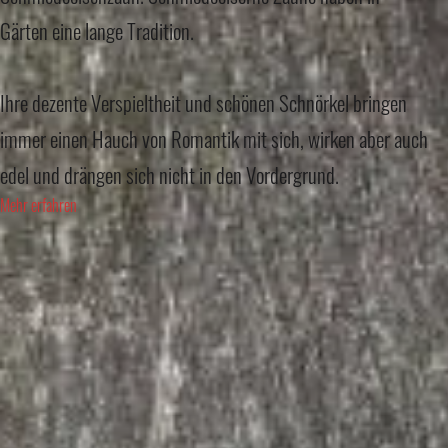
Gärten eine lange Tradition.
Ihre dezente Verspieltheit und schönen Schnörkel bringen
immer einen Hauch von Romantik mit sich, wirken aber auch
edel und drängen sich nicht in den Vordergrund.
Mehr erfahren