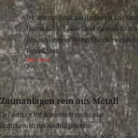
Die Liebe zum Metall, zum Handwerk und zur Konstr
Leidenschaft. Seit vielen Jahren stehen wir für fac
Dem sonst so kalten Werkstoff hauchen wir Leben 
Persönlichkeit.
Mehr erfahren
Zaunanlagen rein aus Metall
Die Palette der Metallzäune reicht von einfachen
Drahtzäunen bis zum kunstvoll geformten
Schmiedeeisenzaun. Schmiedeeiserne Zäune haben in