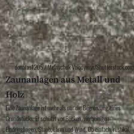
donatas1205 / Melnychuk Volodymyr/Shutterstock.com
Zaunanlagen aus Metall und
Holz
Eine Zaunanlage ist mehr als nur die Begrenzung eines
Grundstücks. Er schützt vor Blicken, vierbeinigen
Eindringlingen, Staub, Lärm und Wind. Ob einfach, rustikal,