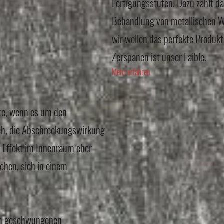
Fertigungsstufen. Dazu zählt da
Behandlung von metallischen We
wir wollen das perfekte Produk
Zerspanen ist unser Faible.
Mehr erfahren
ere, wenn es um den
ach, die Abschreckungswirkung
r Effekt im Innenraum eher
ehen, sich in einem
in geschwungenen