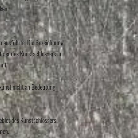
ken.
en ausführte. Die Bezeichnung
der des Kunstschlossers in
nnt.
kunst nicht an Bedeutung
ebiet des Kunstschlossers
men.