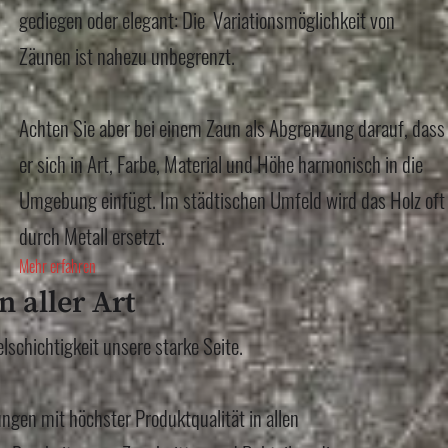
gediegen oder elegant: Die Variationsmöglichkeit von
Zäunen ist nahezu unbegrenzt.
Achten Sie aber bei einem Zaun als Abgrenzung darauf, dass
er sich in Art, Farbe, Material und Höhe harmonisch in die
Umgebung einfügt. Im städtischen Umfeld wird das Holz oft
durch Metall ersetzt.
Mehr erfahren
n aller Art
elschichtigkeit unsere starke Seite.
ungen mit höchster Produktqualität in allen