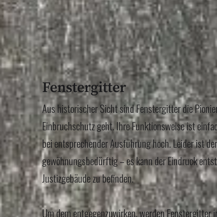
Fenstergitter
Aus historischer Sicht sind Fenstergitter die Pioni
Einbruchschutz geht. Ihre Funktionsweise ist einf
bei entsprechender Ausführung hoch. Leider ist de
gewöhnungsbedürftig – es kann der Eindruck entst
Justizgebäude zu befinden.
Um dem entgegenzuwirken, werden Fenstergitter 