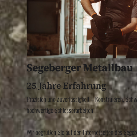
Segeberger Metallbau
25 Jahre Erfahrung
Präzision und Zuverlässigkeit – Konstruieren, Sch
hochwertige Schlosserarbeiten:
Wir begrüßen Sie auf den Internetseiten des Segeb