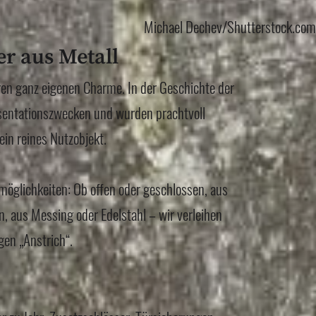
Michael Dechev/Shutterstock.com
r aus Metall
en ganz eigenen Charme. In der Geschichte der
äsentationszwecken und wurden prachtvoll
ein reines Nutzobjekt.
möglichkeiten: Ob offen oder geschlossen, aus
, aus Messing oder Edelstahl – wir verleihen
gen „Anstrich“.