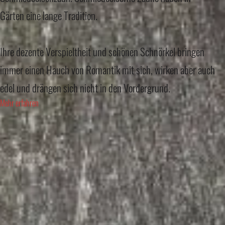
Gärten eine lange Tradition.
Ihre dezente Verspieltheit und schönen Schnörkel bringen
immer einen Hauch von Romantik mit sich, wirken aber auch
edel und drängen sich nicht in den Vordergrund.
Mehr erfahren