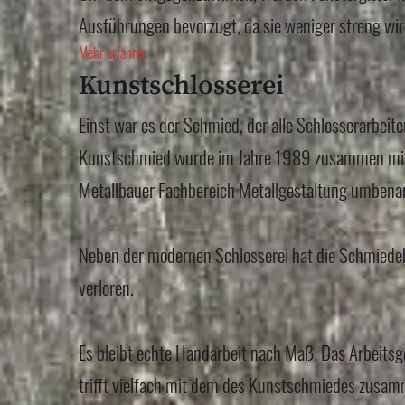
Ausführungen bevorzugt, da sie weniger streng wir
Mehr erfahren
Kunstschlosserei
Einst war es der Schmied, der alle Schlosserarbeit
Kunstschmied wurde im Jahre 1989 zusammen mit 
Metallbauer Fachbereich Metallgestaltung umbena
Neben der modernen Schlosserei hat die Schmiede
verloren.
Es bleibt echte Handarbeit nach Maß. Das Arbeitsg
trifft vielfach mit dem des Kunstschmiedes zusam