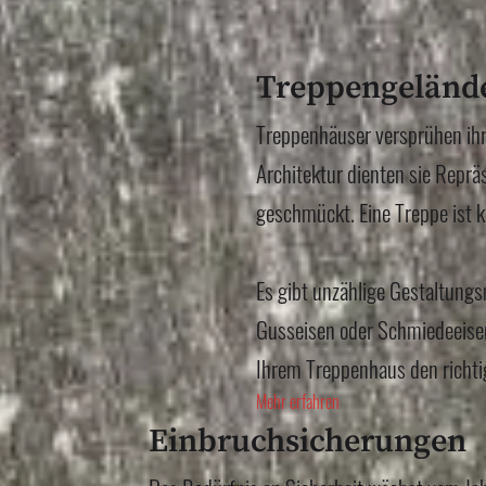
Treppengelände
Treppenhäuser versprühen ihr
Architektur dienten sie Repr
geschmückt. Eine Treppe ist k
Es gibt unzählige Gestaltungs
Gusseisen oder Schmiedeeisen
Ihrem Treppenhaus den richti
Mehr erfahren
Einbruchsicherungen