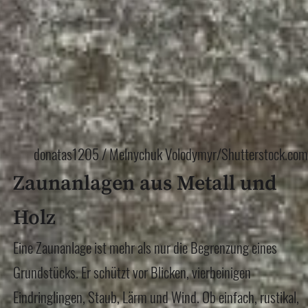
donatas1205 / Melnychuk Volodymyr/Shutterstock.com
Zaunanlagen aus Metall und
Holz
Eine Zaunanlage ist mehr als nur die Begrenzung eines
Grundstücks. Er schützt vor Blicken, vierbeinigen
Eindringlingen, Staub, Lärm und Wind. Ob einfach, rustikal,