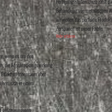
Fertigungsstufen. Dazu zählt da
Behandlung von metallischen We
wir wollen das perfekte Produk
Zerspanen ist unser Faible.
Mehr erfahren
ere, wenn es um den
ach, die Abschreckungswirkung
r Effekt im Innenraum eher
ehen, sich in einem
in geschwungenen