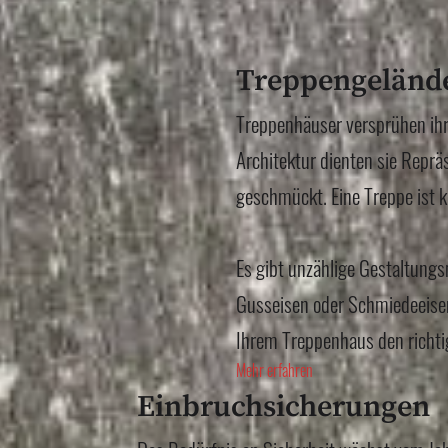
Treppengelände
Treppenhäuser versprühen ihr
Architektur dienten sie Repr
geschmückt. Eine Treppe ist k
Es gibt unzählige Gestaltungs
Gusseisen oder Schmiedeeisen
Ihrem Treppenhaus den richti
Mehr erfahren
Einbruchsicherungen