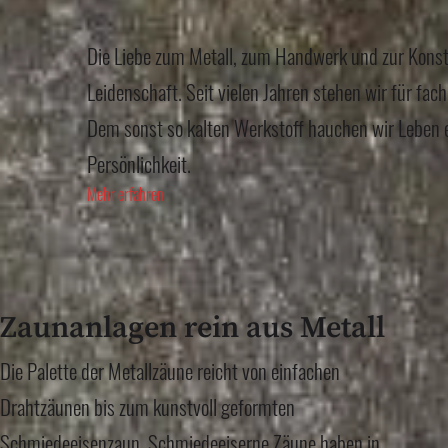
Die Liebe zum Metall, zum Handwerk und zur Konstr
Leidenschaft. Seit vielen Jahren stehen wir für fac
Dem sonst so kalten Werkstoff hauchen wir Leben 
Persönlichkeit.
Mehr erfahren
Zaunanlagen rein aus Metall
Die Palette der Metallzäune reicht von einfachen
Drahtzäunen bis zum kunstvoll geformten
Schmiedeeisenzaun. Schmiedeeiserne Zäune haben in