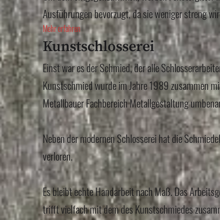
Ausführungen bevorzugt, da sie weniger streng wir
Mehr erfahren
Kunstschlosserei
Einst war es der Schmied, der alle Schlosserarbeit
Kunstschmied wurde im Jahre 1989 zusammen mit 
Metallbauer Fachbereich Metallgestaltung umbena
Neben der modernen Schlosserei hat die Schmiede
verloren.
Es bleibt echte Handarbeit nach Maß. Das Arbeitsg
trifft vielfach mit dem des Kunstschmiedes zusam