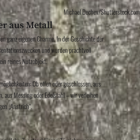
Michael Dechev/Shutterstock.com
r aus Metall
en ganz eigenen Charme. In der Geschichte der
äsentationszwecken und wurden prachtvoll
ein reines Nutzobjekt.
möglichkeiten: Ob offen oder geschlossen, aus
, aus Messing oder Edelstahl – wir verleihen
gen „Anstrich“.