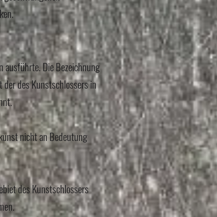
ken.
en ausführte. Die Bezeichnung
der des Kunstschlossers in
nnt.
kunst nicht an Bedeutung
ebiet des Kunstschlossers
men.