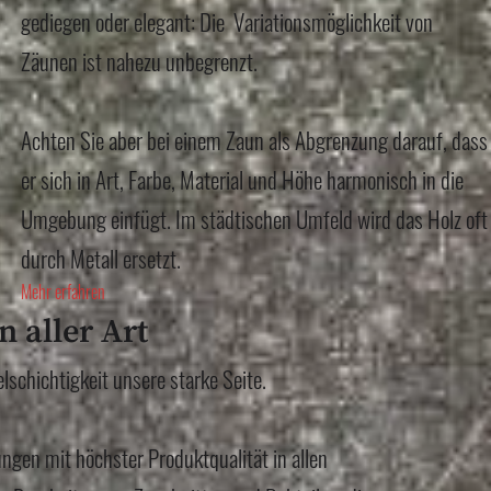
gediegen oder elegant: Die Variationsmöglichkeit von
Zäunen ist nahezu unbegrenzt.
Achten Sie aber bei einem Zaun als Abgrenzung darauf, dass
er sich in Art, Farbe, Material und Höhe harmonisch in die
Umgebung einfügt. Im städtischen Umfeld wird das Holz oft
durch Metall ersetzt.
Mehr erfahren
n aller Art
elschichtigkeit unsere starke Seite.
ungen mit höchster Produktqualität in allen