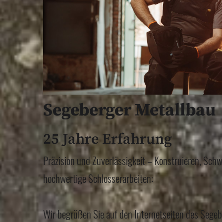
Segeberger Metallbau
25 Jahre Erfahrung
Präzision und Zuverlässigkeit – Konstruieren, Sch
hochwertige Schlosserarbeiten:
Wir begrüßen Sie auf den Internetseiten des Segeb