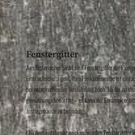
Fenstergitter
Aus historischer Sicht sind Fenstergitter die Pioni
Einbruchschutz geht. Ihre Funktionsweise ist einf
bei entsprechender Ausführung hoch. Leider ist de
gewöhnungsbedürftig – es kann der Eindruck entst
Justizgebäude zu befinden.
Um dem entgegenzuwirken, werden Fenstergitter 