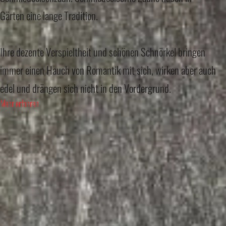
Gärten eine lange Tradition.
Ihre dezente Verspieltheit und schönen Schnörkel bringen
immer einen Hauch von Romantik mit sich, wirken aber auch
edel und drängen sich nicht in den Vordergrund.
Mehr erfahren