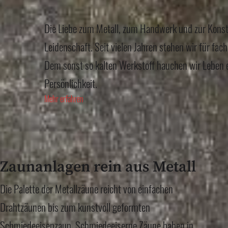
Die Liebe zum Metall, zum Handwerk und zur Konstr
Leidenschaft. Seit vielen Jahren stehen wir für fac
Dem sonst so kalten Werkstoff hauchen wir Leben 
Persönlichkeit.
Mehr erfahren
Zaunanlagen rein aus Metall
Die Palette der Metallzäune reicht von einfachen
Drahtzäunen bis zum kunstvoll geformten
Schmiedeeisenzaun. Schmiedeeiserne Zäune haben in