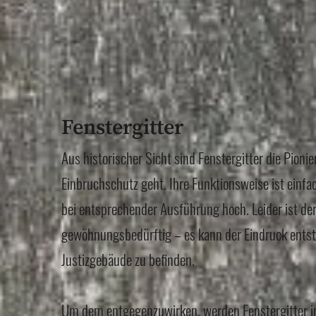
Fenstergitter
Aus historischer Sicht sind Fenstergitter die Pioni
Einbruchschutz geht. Ihre Funktionsweise ist einf
bei entsprechender Ausführung hoch. Leider ist de
gewöhnungsbedürftig – es kann der Eindruck entst
Justizgebäude zu befinden.
Um dem entgegenzuwirken, werden Fenstergitter 