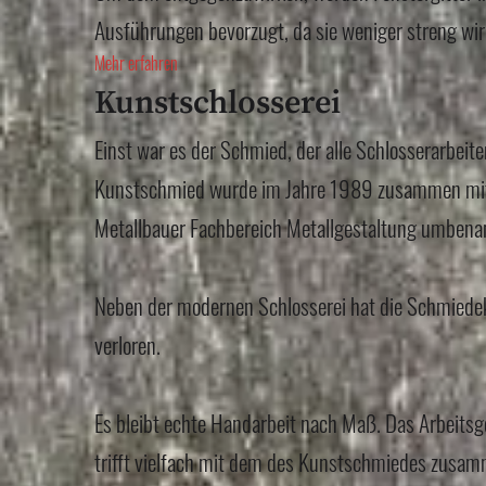
Ausführungen bevorzugt, da sie weniger streng wir
Mehr erfahren
Kunstschlosserei
Einst war es der Schmied, der alle Schlosserarbeit
Kunstschmied wurde im Jahre 1989 zusammen mit 
Metallbauer Fachbereich Metallgestaltung umbena
Neben der modernen Schlosserei hat die Schmiede
verloren.
Es bleibt echte Handarbeit nach Maß. Das Arbeitsg
trifft vielfach mit dem des Kunstschmiedes zusam