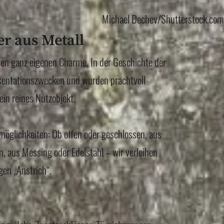
Michael Dechev/Shutterstock.com
r aus Metall
en ganz eigenen Charme. In der Geschichte der
äsentationszwecken und wurden prachtvoll
ein reines Nutzobjekt.
möglichkeiten: Ob offen oder geschlossen, aus
, aus Messing oder Edelstahl – wir verleihen
gen „Anstrich“.