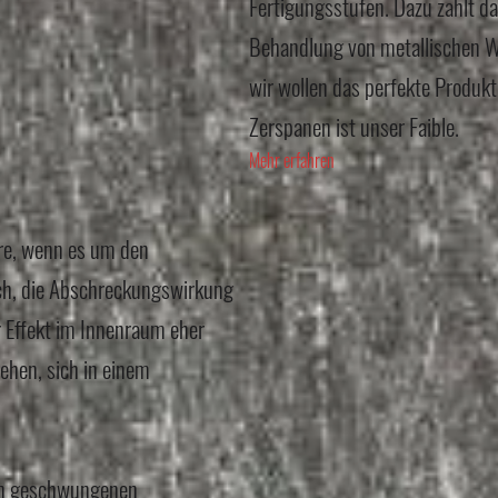
Fertigungsstufen. Dazu zählt da
Behandlung von metallischen We
wir wollen das perfekte Produk
Zerspanen ist unser Faible.
Mehr erfahren
ere, wenn es um den
ach, die Abschreckungswirkung
r Effekt im Innenraum eher
ehen, sich in einem
in geschwungenen