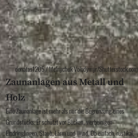
donatas1205 / Melnychuk Volodymyr/Shutterstock.com
Zaunanlagen aus Metall und
Holz
Eine Zaunanlage ist mehr als nur die Begrenzung eines
Grundstücks. Er schützt vor Blicken, vierbeinigen
Eindringlingen, Staub, Lärm und Wind. Ob einfach, rustikal,