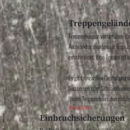
Treppengelände
Treppenhäuser versprühen ihr
Architektur dienten sie Repr
geschmückt. Eine Treppe ist k
Es gibt unzählige Gestaltungs
Gusseisen oder Schmiedeeisen
Ihrem Treppenhaus den richti
Mehr erfahren
Einbruchsicherungen