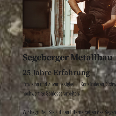
Segeberger Metallbau
25 Jahre Erfahrung
Präzision und Zuverlässigkeit – Konstruieren, Sch
hochwertige Schlosserarbeiten:
Wir begrüßen Sie auf den Internetseiten des Segeb