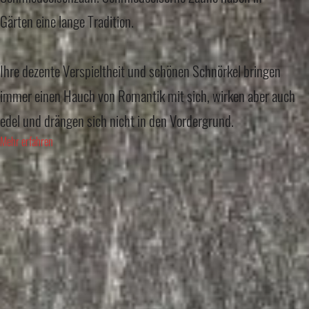
Gärten eine lange Tradition.
Ihre dezente Verspieltheit und schönen Schnörkel bringen
immer einen Hauch von Romantik mit sich, wirken aber auch
edel und drängen sich nicht in den Vordergrund.
Mehr erfahren