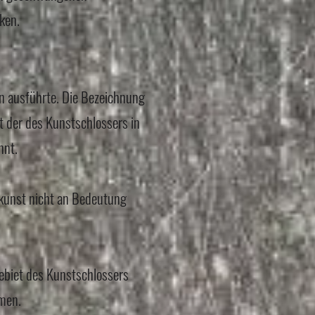
ken.
en ausführte. Die Bezeichnung
der des Kunstschlossers in
nnt.
kunst nicht an Bedeutung
ebiet des Kunstschlossers
men.