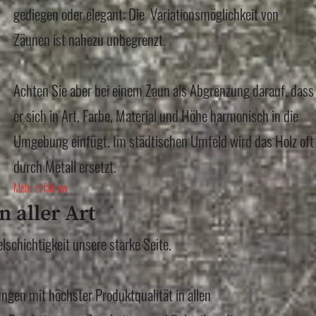
gediegen oder elegant: Die Variationsmöglichkeit von
Zäunen ist nahezu unbegrenzt.
Achten Sie aber bei einem Zaun als Abgrenzung darauf, dass
er sich in Art, Farbe, Material und Höhe harmonisch in die
Umgebung einfügt. Im städtischen Umfeld wird das Holz oft
durch Metall ersetzt.
Mehr erfahren
n aller Art
elschichtigkeit unsere starke Seite.
ungen mit höchster Produktqualität in allen