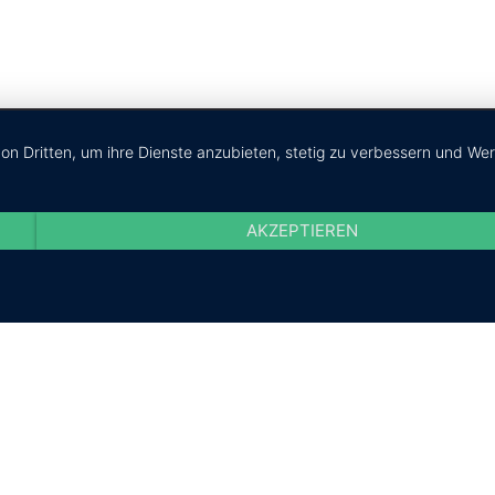
von Dritten, um ihre Dienste anzubieten, stetig zu verbessern und W
Tel: 04551 - 96 71 82
Fax: 04551 - 96 71 94
AKZEPTIEREN
mob: 0170 - 77 60 947