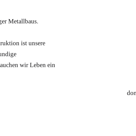
ger Metallbaus.
uktion ist unsere
kundige
hauchen wir Leben ein
don