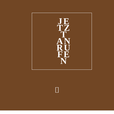
JE
TZ
T
AN
RU
FE
N